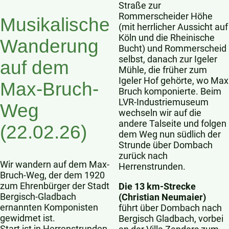
Straße zur
Rommerscheider Höhe
Musikalische
(mit herrlicher Aussicht auf
Köln und die Rheinische
Wanderung
Bucht) und Rommerscheid
selbst, danach zur Igeler
auf dem
Mühle, die früher zum
Igeler Hof gehörte, wo Max
Max-Bruch-
Bruch komponierte. Beim
LVR-Industriemuseum
Weg
wechseln wir auf die
andere Talseite und folgen
(22.02.26)
dem Weg nun südlich der
Strunde über Dombach
zurück nach
Wir wandern auf dem Max-
Herrenstrunden.
Bruch-Weg, der dem 1920
zum Ehrenbürger der Stadt
Die 13 km-Strecke
Bergisch-Gladbach
(Christian Neumaier)
ernannten Komponisten
führt über Dombach nach
gewidmet ist.
Bergisch Gladbach, vorbei
Start ist in Herrenstrunden