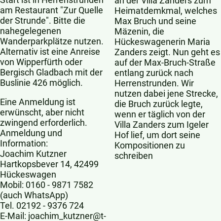
an der Villa Zanders zum
am Restaurant "Zur Quelle
Heimatdemkmal, welches
der Strunde". Bitte die
Max Bruch und seine
nahegelegenen
Mäzenin, die
Wanderparkplätze nutzen.
Hückeswagenerin Maria
Alternativ ist eine Anreise
Zanders zeigt. Nun geht es
von Wipperfürth oder
auf der Max-Bruch-Straße
Bergisch Gladbach mit der
entlang zurück nach
Buslinie 426 möglich.
Herrenstrunden. Wir
nutzen dabei jene Strecke,
Eine Anmeldung ist
die Bruch zurück legte,
erwünscht, aber nicht
wenn er täglich von der
zwingend erforderlich.
Villa Zanders zum Igeler
Anmeldung und
Hof lief, um dort seine
Information:
Kompositionen zu
Joachim Kutzner
schreiben
Hartkopsbever 14, 42499
Hückeswagen
Mobil: 0160 - 9871 7582
(auch WhatsApp)
Tel. 02192 - 9376 724
E-Mail: joachim_kutzner@t-