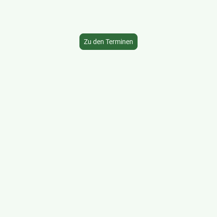
Erkundet mit uns auf monatlichen abwechslungsreichen
Wanderungen die schöne Bergische Region. Jeder kann
mitwandern!
Zu den Terminen